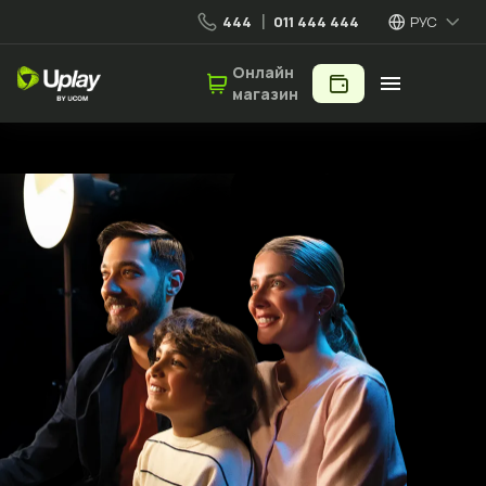
444
011 444 444
РУС
Онлайн
магазин
Для дома
Мобильная связь
Роуминг
5G сеть
Uplay